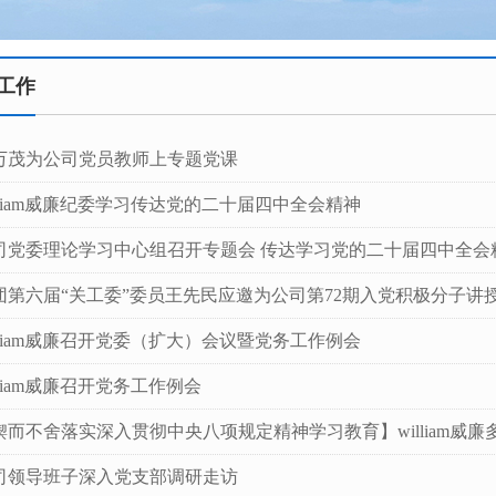
工作
万茂为公司党员教师上专题党课
illiam威廉纪委学习传达党的二十届四中全会精神
司党委理论学习中心组召开专题会 传达学习党的二十届四中全会
团第六届“关工委”委员王先民应邀为公司第72期入党积极分子讲
illiam威廉召开党委（扩大）会议暨党务工作例会
lliam威廉召开党务工作例会
锲而不舍落实深入贯彻中央八项规定精神学习教育】william威廉多
司领导班子深入党支部调研走访