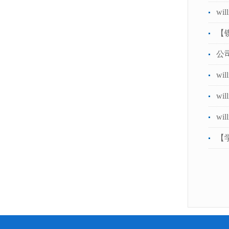
w
【
公
w
w
w
【