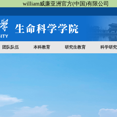
william威廉亚洲官方(中国)有限公司
团队队伍
本科教育
研究生教育
科学研究