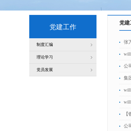
党建
党建工作
张
制度汇编
w
理论学习
公
党员发展
集
w
wi
【
公