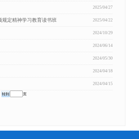
2025/04/27
项规定精神学习教育读书班
2025/04/22
2024/10/29
2024/06/14
2024/05/30
2024/04/18
2024/04/15
页