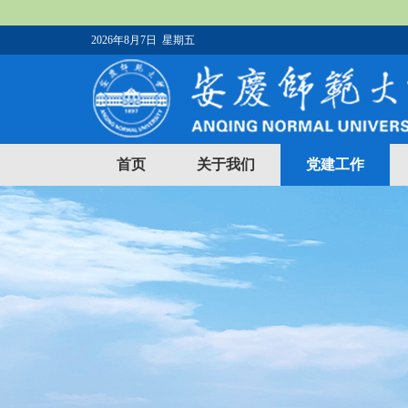
2026年8月7日 星期五
首页
关于我们
党建工作