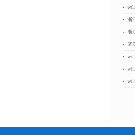
w
浙
浙
武
w
w
w