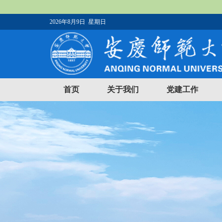
2026年8月9日 星期日
首页
关于我们
党建工作