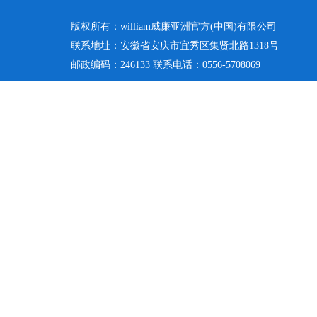
版权所有：william威廉亚洲官方(中国)有限公司
联系地址：安徽省安庆市宜秀区集贤北路1318号
邮政编码：246133 联系电话：0556-5708069