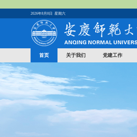
2026年8月8日 星期六
首页
关于我们
党建工作